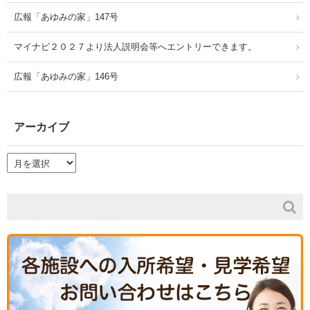
広報「あゆみの家」147号
マイナビ２０２７より法人説明会等へエントリーできます。
広報「あゆみの家」146号
アーカイブ
ア
ー
カ
イ
ブ