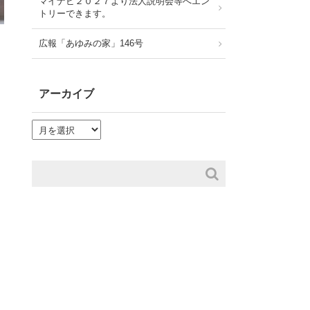
マイナビ２０２７より法人説明会等へエン
トリーできます。
広報「あゆみの家」146号
アーカイブ
ア
ー
カ
イ
ブ