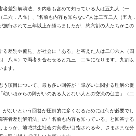
害者差別解消法」を内容も含めて知っている人は五九人（一
（二六．八％）、“名前も内容も知らない”人は二五二人（五九
が施行されて三年以上が経ちましたが、約六割の人たちがこの
する差別や偏見」が社会に「ある」と答えた人は二〇六人（四
四．八％）で両者を合わせると九三．二％になります。九割以
います。
思う項目について、最も多い回答が「障がいに関する理解の促
「幼い頃からの障がいのある人とない人との交流の促進」（二
」がないという回答が圧倒的に多くなるためには何が必要でし
障害者差別解消法」の「名前も内容も知っている」と回答する
しょうか。地域共生社会の実現が目指される今、さまざまな分