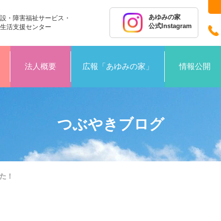
あゆみの家
設・障害福祉サービス・
公式Instagram
生活支援センター
法人概要
広報「あゆみの家」
情報公開
つぶやきブログ
た！