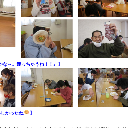
～。迷っちゃうね！！』】
かったね
】