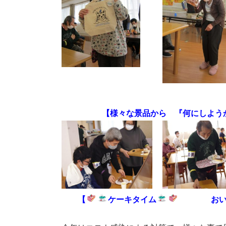
【様々な景品から 『何にしようかな
【
ケーキタイム
おいし