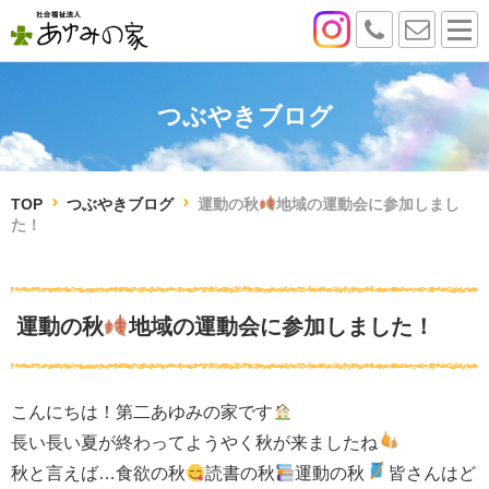
つぶやきブログ
TOP
つぶやきブログ
運動の秋
地域の運動会に参加しまし
た！
運動の秋
地域の運動会に参加しました！
こんにちは！第二あゆみの家です
長い長い夏が終わってようやく秋が来ましたね
秋と言えば…食欲の秋
読書の秋
運動の秋
皆さんはど